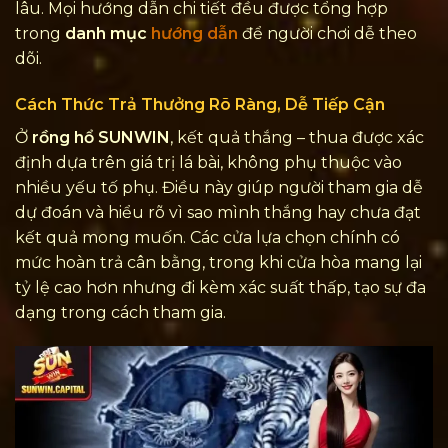
lâu. Mọi hướng dẫn chi tiết đều được tổng hợp
trong
danh mục
hướng dẫn
để người chơi dễ theo
dõi.
Cách Thức Trả Thưởng Rõ Ràng, Dễ Tiếp Cận
Ở
rồng hổ SUNWIN
, kết quả thắng – thua được xác
định dựa trên giá trị lá bài, không phụ thuộc vào
nhiều yếu tố phụ. Điều này giúp người tham gia dễ
dự đoán và hiểu rõ vì sao mình thắng hay chưa đạt
kết quả mong muốn. Các cửa lựa chọn chính có
mức hoàn trả cân bằng, trong khi cửa hòa mang lại
tỷ lệ cao hơn nhưng đi kèm xác suất thấp, tạo sự đa
dạng trong cách tham gia.