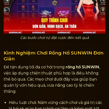
Các bước chơi từ đặt cược đến kết quả
Kinh Nghiệm Chơi Rồng Hổ SUNWIN Đơn
Giản
Để tận dụng tối đa cơ hội trong
rồng hổ SUNWIN
,
việc áp dụng chiến thuật phù hợp là điều không
thể bỏ qua. Các mẹo chơi dưới đây vừa giúp bạn
quản lý vốn hiệu quả, vừa nâng cao tỷ lệ chiến
thắng:
Hiểu luật chơi: Nắm vững cách chơi và giá trị các
lá bài sẽ giúp bạn tránh sai lầm và kiểm soát tốt