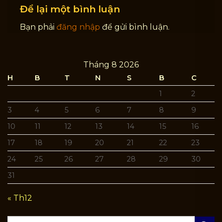
Để lại một bình luận
Bạn phải
đăng nhập
để gửi bình luận.
Tháng 8 2026
H
B
T
N
S
B
C
1
2
3
4
5
6
7
8
9
10
11
12
13
14
15
16
17
18
19
20
21
22
23
24
25
26
27
28
29
30
31
« Th12