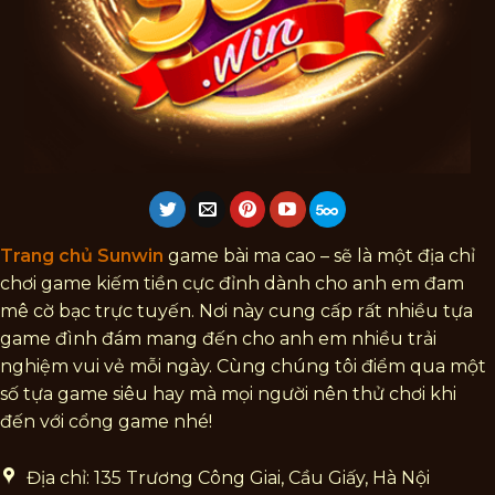
Trang chủ Sunwin
game bài ma cao – sẽ là một địa chỉ
chơi game kiếm tiền cực đỉnh dành cho anh em đam
mê cờ bạc trực tuyến. Nơi này cung cấp rất nhiều tựa
game đình đám mang đến cho anh em nhiều trải
nghiệm vui vẻ mỗi ngày. Cùng chúng tôi điểm qua một
số tựa game siêu hay mà mọi người nên thử chơi khi
đến với cổng game nhé!
Địa chỉ: 135 Trương Công Giai, Cầu Giấy, Hà Nội