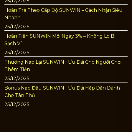
25/12/2025
Hoàn Trả Theo Cấp Độ SUNWIN – Cách Nhận Siêu
Nhanh
25/12/2025
Hoàn Tiền SUNWIN Mỗi Ngày 3% – Không Lo Bị
Sạch Ví
25/12/2025
Thưởng Nạp Lại SUNWIN | Ưu Đãi Cho Người Chơi
Thêm Tiền
25/12/2025
Bonus Nạp Đầu SUNWIN | Ưu Đãi Hấp Dẫn Dành
Cho Tân Thủ
25/12/2025