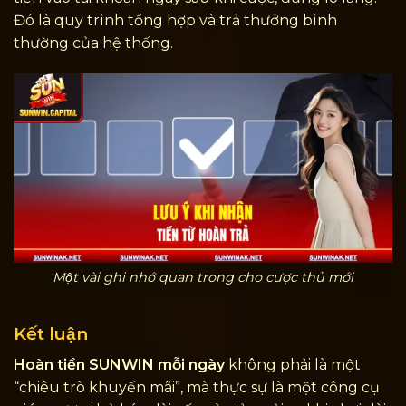
Đó là quy trình tổng hợp và trả thưởng bình
thường của hệ thống.
Một vài ghi nhớ quan trong cho cược thủ mới
Kết luận
Hoàn tiền SUNWIN mỗi ngày
không phải là một
“chiêu trò khuyến mãi”, mà thực sự là một công cụ