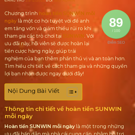
ĐĂNG VÀO
25/12/2025
BỞI
SEO ADMIN
Chương trình
hoàn tiền SUNWIN mỗi
89
ngày
là một cơ hội tuyệt vời để anh
em tăng vốn và giảm thiểu rủi ro khi
/ 100
tham gia các trò chơi tại
SUNWIN
. Với
Điểm SEO
ưu đãi này, hội viên sẽ được hoàn lại
tiền cược hàng ngày, giúp trải
nghiệm của bạn thêm phần thú vị và an toàn hơn.
Tìm hiểu chi tiết về cách tham gia và những quyền
lợi bạn nhận được ngay dưới đây!
Nội Dung Bài Viết
Thông tin chi tiết về hoàn tiền SUNWIN
mỗi ngày
Hoàn tiền SUNWIN mỗi ngày
là một trong những
ưu đãi hấp dẫn mà nhà cái cung cấp, nhằm hỗ trợ