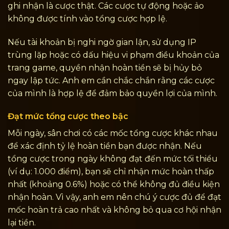
ghi nhận là cược thật. Các cược tự động hoặc ảo
không được tính vào tổng cược hợp lệ.
Nếu tài khoản bị nghi ngờ gian lận, sử dụng IP
trùng lặp hoặc có dấu hiệu vi phạm điều khoản của
trang game, quyền nhận hoàn tiền sẽ bị hủy bỏ
ngay lập tức. Anh em cần chắc chắn rằng các cược
của mình là hợp lệ để đảm bảo quyền lợi của mình.
Đạt mức tổng cược theo bậc
Mỗi ngày, sân chơi có các mốc tổng cược khác nhau
để xác định tỷ lệ hoàn tiền bạn được nhận. Nếu
tổng cược trong ngày không đạt đến mức tối thiểu
(ví dụ: 1.000 điểm), bạn sẽ chỉ nhận mức hoàn thấp
nhất (khoảng 0.6%) hoặc có thể không đủ điều kiện
nhận hoàn. Vì vậy, anh em nên chú ý cược đủ để đạt
mốc hoàn trả cao nhất và không bỏ qua cơ hội nhận
lại tiền.