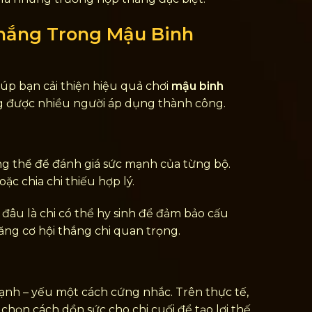
Thắng Trong Mậu Binh
iúp bạn cải thiện hiệu quả chơi
mậu binh
ng được nhiều người áp dụng thành công.
ổng thể để đánh giá sức mạnh của từng bộ.
ặc chia chi thiếu hợp lý.
, đâu là chi có thể hy sinh để đảm bảo cấu
tăng cơ hội thắng chi quan trọng.
mạnh – yếu một cách cứng nhắc. Trên thực tế,
 chọn cách dồn sức cho chi cuối để tạo lợi thế