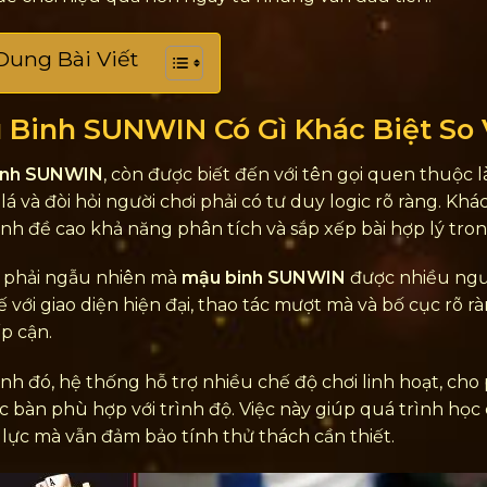
Dung Bài Viết
 Binh SUNWIN Có Gì Khác Biệt So
inh SUNWIN
, còn được biết đến với tên gọi quen thuộc là
lá và đòi hỏi người chơi phải có tư duy logic rõ ràng. Khá
nh đề cao khả năng phân tích và sắp xếp bài hợp lý tron
 phải ngẫu nhiên mà
mậu binh SUNWIN
được nhiều ngườ
kế với giao diện hiện đại, thao tác mượt mà và bố cục rõ 
ếp cận.
nh đó, hệ thống hỗ trợ nhiều chế độ chơi linh hoạt, ch
c bàn phù hợp với trình độ. Việc này giúp quá trình họ
 lực mà vẫn đảm bảo tính thử thách cần thiết.