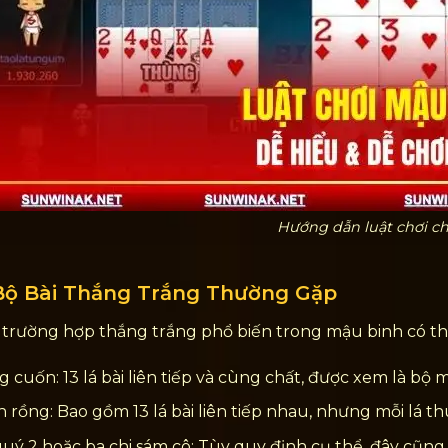
Hướng dẫn luật chơi chi
Bộ Bài Thắng Trắng Thường Gặp
 trường hợp thắng trắng phổ biến trong mậu binh có th
 cuốn: 13 lá bài liên tiếp và cùng chất, được xem là bộ 
 rồng: Bao gồm 13 lá bài liên tiếp nhau, nhưng mỗi lá 
uý 2 hoặc ba chi sám cô: Tùy quy định cụ thể, đây cũng