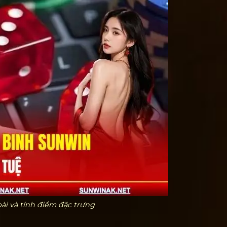
i và tính điểm đặc trưng