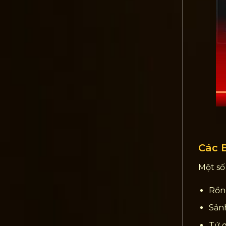
Các 
Một số
Rồng
Sảnh
Tứ q