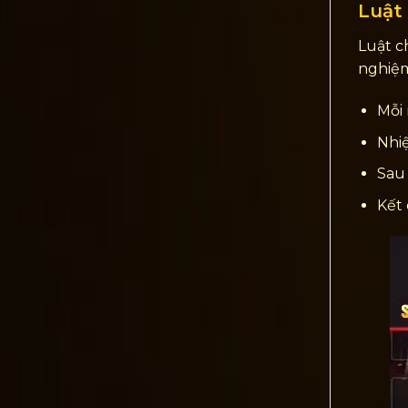
Luật
Luật c
nghiệ
Mỗi 
Nhiệ
Sau 
Kết 