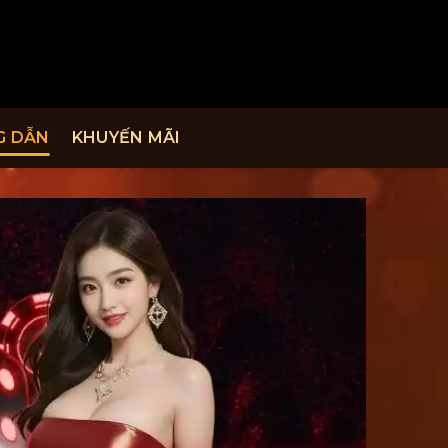
G DẪN
KHUYẾN MÃI