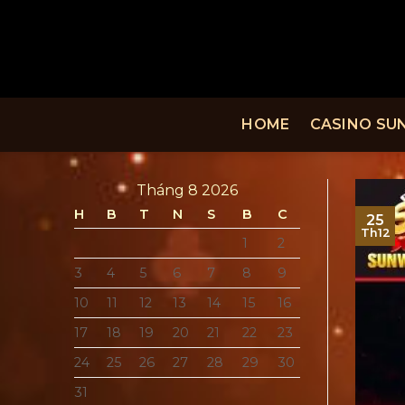
Bỏ
qua
nội
dung
HOME
CASINO SU
Tháng 8 2026
H
B
T
N
S
B
C
25
Th12
1
2
3
4
5
6
7
8
9
10
11
12
13
14
15
16
17
18
19
20
21
22
23
24
25
26
27
28
29
30
31