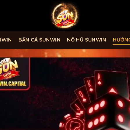
NWIN
BẮN CÁ SUNWIN
NỔ HŨ SUNWIN
HƯỚN