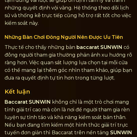
tạm dừng vài lượt sẽ giúp ổn định tâm lý và tránh
những quyết định vội vàng. Hệ thống theo dõi lịch
sử và thống kê trực tiếp cũng hỗ trợ rất tốt cho việc
kiểm soát này.
Những Bàn Chơi Đông Người Nên Được Ưu Tiên
Thực tế cho thấy những bàn
baccarat SUNWIN
có
đông người tham gia thường phản ánh xu hướng rõ
ràng hơn. Việc quan sát lượng lựa chọn tại mỗi cửa
có thể mang lại thêm góc nhìn tham khảo, giúp bạn
đưa ra quyết định tự tin hơn trong từng lượt.
Kết luận
Baccarat SUNWIN
không chỉ là một trò chơi mang
tính giải trí cao mà còn là nơi để người tham gia rèn
luyện sự tỉnh táo và khả năng kiểm soát bản thân.
Nếu bạn đang tìm kiếm một hình thức giải trí trực
tuyến đơn giản thì Baccarat trên nền tảng
SUNWIN