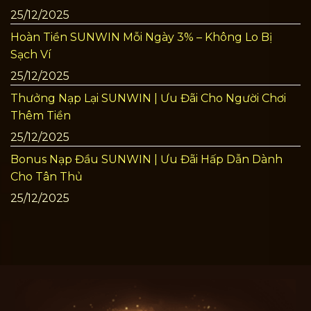
25/12/2025
Hoàn Tiền SUNWIN Mỗi Ngày 3% – Không Lo Bị
Sạch Ví
25/12/2025
Thưởng Nạp Lại SUNWIN | Ưu Đãi Cho Người Chơi
Thêm Tiền
25/12/2025
Bonus Nạp Đầu SUNWIN | Ưu Đãi Hấp Dẫn Dành
Cho Tân Thủ
25/12/2025