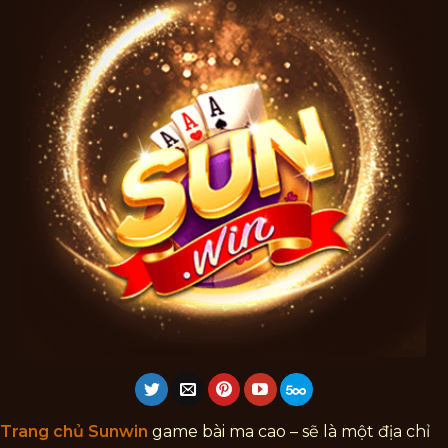
Trang chủ Sunwin
game bài ma cao – sẽ là một địa chỉ