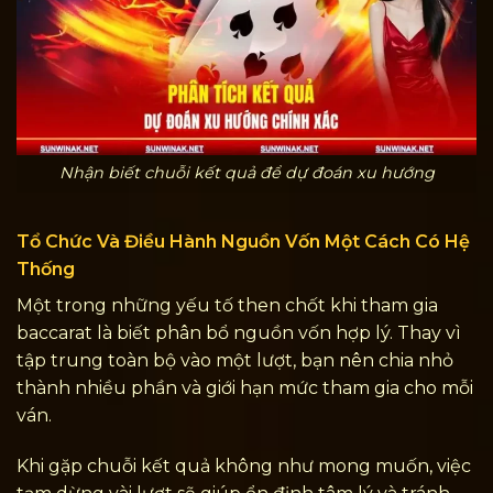
Nhận biết chuỗi kết quả để dự đoán xu hướng
Tổ Chức Và Điều Hành Nguồn Vốn Một Cách Có Hệ
Thống
Một trong những yếu tố then chốt khi tham gia
baccarat là biết phân bổ nguồn vốn hợp lý. Thay vì
tập trung toàn bộ vào một lượt, bạn nên chia nhỏ
thành nhiều phần và giới hạn mức tham gia cho mỗi
ván.
Khi gặp chuỗi kết quả không như mong muốn, việc