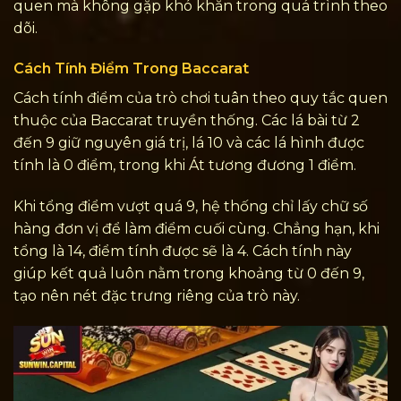
quen mà không gặp khó khăn trong quá trình theo
dõi.
Cách Tính Điểm Trong Baccarat
Cách tính điểm của trò chơi tuân theo quy tắc quen
thuộc của Baccarat truyền thống. Các lá bài từ 2
đến 9 giữ nguyên giá trị, lá 10 và các lá hình được
tính là 0 điểm, trong khi Át tương đương 1 điểm.
Khi tổng điểm vượt quá 9, hệ thống chỉ lấy chữ số
hàng đơn vị để làm điểm cuối cùng. Chẳng hạn, khi
tổng là 14, điểm tính được sẽ là 4. Cách tính này
giúp kết quả luôn nằm trong khoảng từ 0 đến 9,
tạo nên nét đặc trưng riêng của trò này.