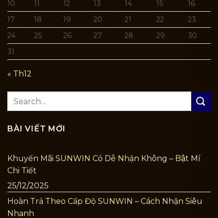
10
11
12
13
14
15
16
17
18
19
20
21
22
23
24
25
26
27
28
29
30
31
« Th12
BÀI VIẾT MỚI
Khuyến Mãi SUNWIN Có Dễ Nhận Không – Bật Mí
Chi Tiết
25/12/2025
Hoàn Trả Theo Cấp Độ SUNWIN – Cách Nhận Siêu
Nhanh