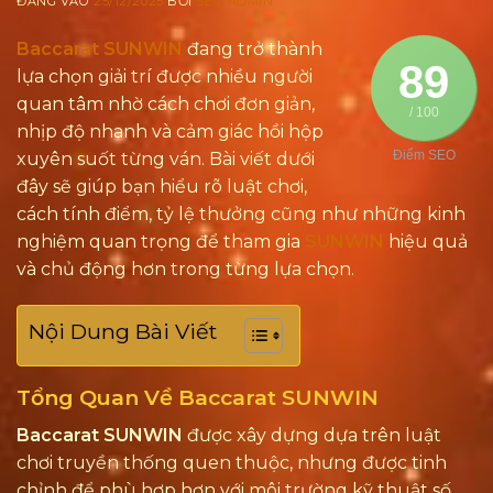
ĐĂNG VÀO
25/12/2025
BỞI
SEO ADMIN
Baccarat SUNWIN
đang trở thành
89
lựa chọn giải trí được nhiều người
quan tâm nhờ cách chơi đơn giản,
/ 100
nhịp độ nhanh và cảm giác hồi hộp
Điểm SEO
xuyên suốt từng ván. Bài viết dưới
đây sẽ giúp bạn hiểu rõ luật chơi,
cách tính điểm, tỷ lệ thưởng cũng như những kinh
nghiệm quan trọng để tham gia
SUNWIN
hiệu quả
và chủ động hơn trong từng lựa chọn.
Nội Dung Bài Viết
Tổng Quan Về Baccarat SUNWIN
Baccarat SUNWIN
được xây dựng dựa trên luật
chơi truyền thống quen thuộc, nhưng được tinh
chỉnh để phù hợp hơn với môi trường kỹ thuật số