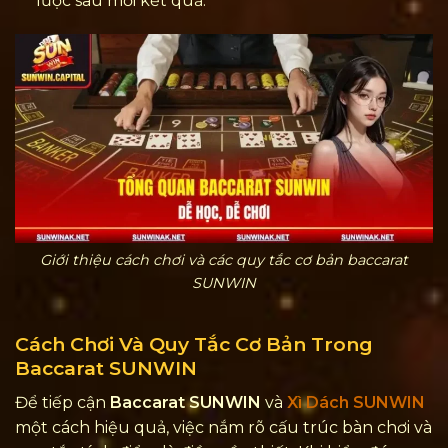
lược sau mỗi kết quả.
Giới thiệu cách chơi và các quy tắc cơ bản baccarat
SUNWIN
Cách Chơi Và Quy Tắc Cơ Bản Trong
Baccarat SUNWIN
Để tiếp cận
Baccarat SUNWIN
và
Xì Dách SUNWIN
một cách hiệu quả, việc nắm rõ cấu trúc bàn chơi và